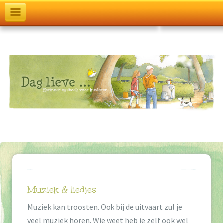
T
o
g
g
l
e
n
a
v
i
g
Muziek & liedjes
a
Muziek kan troosten. Ook bij de uitvaart zul je
veel muziek horen. Wie weet heb je zelf ook wel