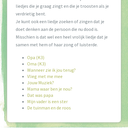
t
liedjes die je graag zingt en die je troosten als je
i
verdrietig bent.
o
Je kunt ook een liedje zoeken of zingen dat je
doet denken aan de persoon die nu dood is.
n
Misschien is dat wel een heel vrolijk liedje dat je
samen met hem of haar zong of luisterde.
Opa (K3)
Oma (K3)
Wanneer zie ik jou terug?
Vlieg met me mee
Jouw Muziek?
Mama waar ben je nou?
Dat was papa
Mijn vader is een ster
De tuinman en de roos