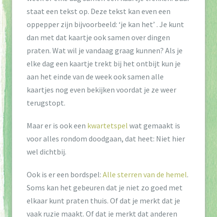
t
staat een tekst op. Deze tekst kan even een
i
oppepper zijn bijvoorbeeld: ‘je kan het’ . Je kunt
o
dan met dat kaartje ook samen over dingen
praten. Wat wil je vandaag graag kunnen? Als je
n
elke dag een kaartje trekt bij het ontbijt kun je
aan het einde van de week ook samen alle
kaartjes nog even bekijken voordat je ze weer
terugstopt.
Maar er is ook een
kwartetspel
wat gemaakt is
voor alles rondom doodgaan, dat heet: Niet hier
wel dichtbij.
Ook is er een bordspel:
Alle sterren van de hemel
.
Soms kan het gebeuren dat je niet zo goed met
elkaar kunt praten thuis. Of dat je merkt dat je
vaak ruzie maakt. Of dat je merkt dat anderen