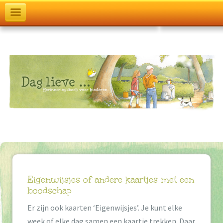
T
o
g
g
l
e
n
a
v
i
Eigenwijsjes of andere kaartjes met een
g
boodschap
a
Er zijn ook kaarten ‘Eigenwijsjes’. Je kunt elke
week of elke dag samen een kaartje trekken. Daar